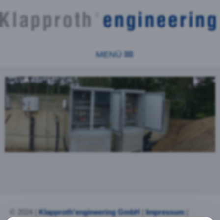
MENÜ
© 2024 |
Klapproth'engineering GmbH
|
Impressum
|