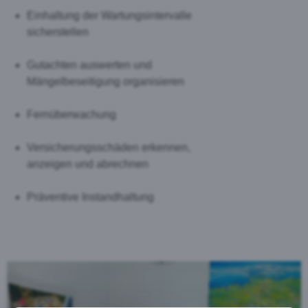
Einhaltung der Wartungsintervalle
sicherstellen
Gutachten auswerten und
Mängelbeseitigung organisieren
Fernüberwachung
Versicherungsschäden erkennen,
anzeigen und abrechnen
Präventive Instandhaltung