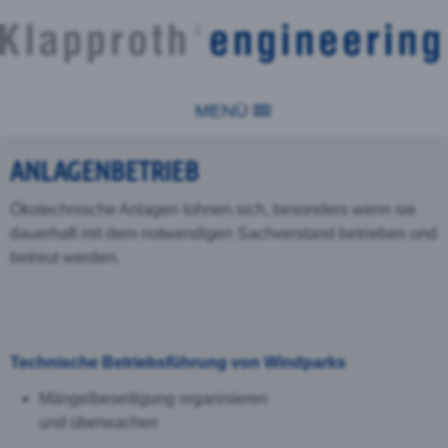
MENÜ
ANLAGENBETRIEB
Ökotechnische Anlagen lohnen sich, besonders wenn sie
dauerhaft mit dem notwendigen Sachverstand betrieben und
betreut werden.
Technische Betriebsführung von Windparks
Mängelbeseitigung organisieren
und überwachen