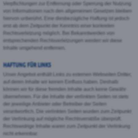
Verpflichtungen zur Entfernung oder Sperrung der Nutzung
von Informationen nach den allgemeinen Gesetzen bleiben
hiervon unberührt. Eine diesbezügliche Haftung ist jedoch
erst ab dem Zeitpunkt der Kenntnis einer konkreten
Rechtsverletzung möglich. Bei Bekanntwerden von
entsprechenden Rechtsverletzungen werden wir diese
Inhalte umgehend entfernen.
HAFTUNG FÜR LINKS
Unser Angebot enthält Links zu externen Webseiten Dritter,
auf deren Inhalte wir keinen Einfluss haben. Deshalb
können wir für diese fremden Inhalte auch keine Gewähr
übernehmen. Für die Inhalte der verlinkten Seiten ist stets
der jeweilige Anbieter oder Betreiber der Seiten
verantwortlich. Die verlinkten Seiten wurden zum Zeitpunkt
der Verlinkung auf mögliche Rechtsverstöße überprüft.
Rechtswidrige Inhalte waren zum Zeitpunkt der Verlinkung
nicht erkennbar.