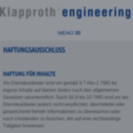
MENÜ
HAFTUNGSAUSSCHLUSS
HAFTUNG FÜR INHALTE
Als Diensteanbieter sind wir gemäß § 7 Abs.1 TMG für
eigene Inhalte auf diesen Seiten nach den allgemeinen
Gesetzen verantwortlich. Nach §§ 8 bis 10 TMG sind wir als
Diensteanbieter jedoch nicht verpflichtet, übermittelte oder
gespeicherte fremde Informationen zu überwachen oder
nach Umständen zu forschen, die auf eine rechtswidrige
Tätigkeit hinweisen.