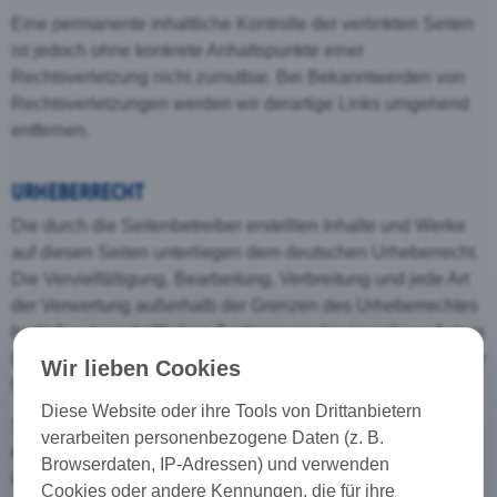
Eine permanente inhaltliche Kontrolle der verlinkten Seiten
ist jedoch ohne konkrete Anhaltspunkte einer
Rechtsverletzung nicht zumutbar. Bei Bekanntwerden von
Rechtsverletzungen werden wir derartige Links umgehend
entfernen.
URHEBERRECHT
Die durch die Seitenbetreiber erstellten Inhalte und Werke
auf diesen Seiten unterliegen dem deutschen Urheberrecht.
Die Vervielfältigung, Bearbeitung, Verbreitung und jede Art
der Verwertung außerhalb der Grenzen des Urheberrechtes
bedürfen der schriftlichen Zustimmung des jeweiligen Autors
bzw. Erstellers. Downloads und Kopien dieser Seite sind nur
Wir lieben Cookies
für den privaten, nicht kommerziellen Gebrauch gestattet.
Diese Website oder ihre Tools von Drittanbietern
Soweit die Inhalte auf dieser Seite nicht vom Betreiber
verarbeiten personenbezogene Daten (z. B.
erstellt wurden, werden die Urheberrechte Dritter beachtet.
Browserdaten, IP-Adressen) und verwenden
Insbesondere werden Inhalte Dritter als solche
Cookies oder andere Kennungen, die für ihre